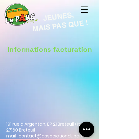
JEUNES,
MAIS PAS QUE !
Informations facturation
191 rue d'Argentan, BP 21 Breteuil / Iton
27160 Breteuil
mail :
contact@associationduparc.fr